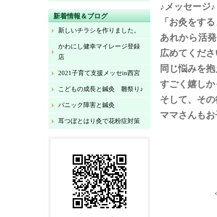
♪メッセージ♪
新着情報＆ブログ
「お灸をする
新しいチラシを作りました。
あれから活発
かわにし健幸マイレージ登録
広めてくださ
店
同じ悩みを抱
2021子育て支援メッセin西宮
すごく嬉しか
こどもの成長と鍼灸 雛祭り♪
そして、その
パニック障害と鍼灸
ママさんもお
耳つぼとはり灸で花粉症対策