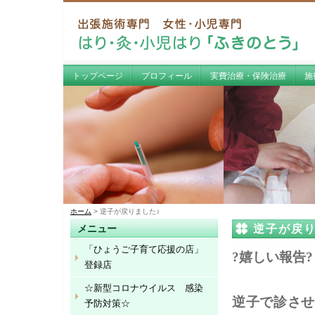
トップページ
プロフィール
実費治療・保険治療
施
ホーム
> 逆子が戻りました♪
逆子が戻り
メニュー
「ひょうご子育て応援の店」
?嬉しい報告?
登録店
☆新型コロナウイルス 感染
逆子で診させ
予防対策☆