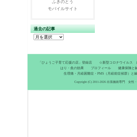
ふきのとう
モバイルサイト
過去の記事
過
去
の
記
「ひょうご子育て応援の店」登録店
☆新型コロナウイルス 
事
はり・灸の効果
プロフィール
健康保険と
生理痛・月経困難症・PMS（月経前症候群）と
Copyright (C) 2011-2026
出張施術専門 女性