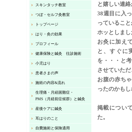
と嬉しい連絡
スキンタッチ教室
38週目に入
つぼ・セルフ灸教室
っていること
トップページ
ホッとしまし
はり・灸の効果
お灸に加え
プロフィール
と、すぐに
健康保険と鍼灸 往診施術
を・・・と考
小児はり
させていただ
患者さまの声
お腹の赤ちゃ
施術の内容&流れ
ったのかもしれ
生理痛・月経困難症・
PMS（月経前症候群）と鍼灸
掲載につい
産後ケアに鍼灸
た。
耳はりのこと
自費施術と保険適用