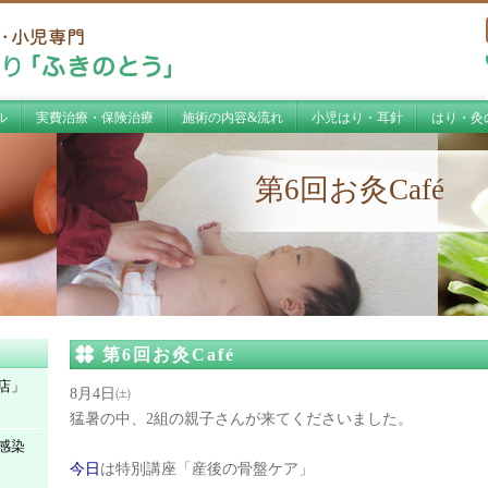
ル
実費治療・保険治療
施術の内容&流れ
小児はり・耳針
はり・灸
第6回お灸Café
第6回お灸Café
店」
8月4日㈯
猛暑の中、2組の親子さんが来てくださいました。
感染
今日
は特別講座「産後の骨盤ケア」