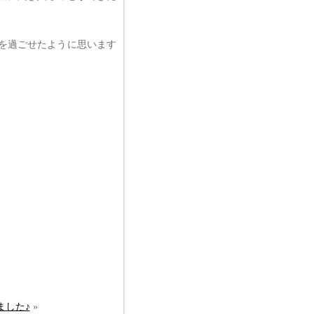
を過ごせたように思います
ました♪
»