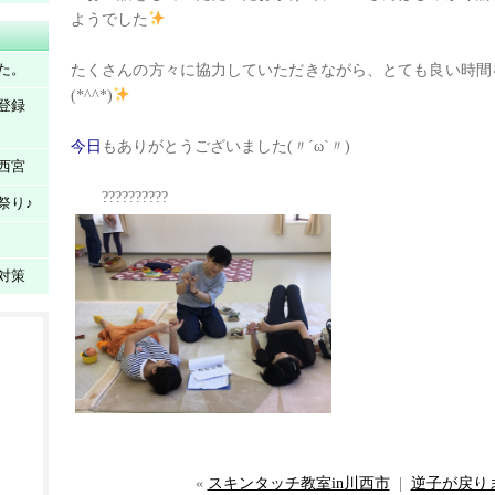
ようでした
た。
たくさんの方々に協力していただきながら、とても良い時間
(*^^*)
登録
今日
もありがとうございました(〃´ω`〃)
n西宮
??????????
祭り♪
対策
«
スキンタッチ教室in川西市
|
逆子が戻り