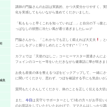
講師の門脇さんのお話は実践的、かつ大変分かりやすく、実
化を実感してもらいながら進めてくださいました。
「私ももっと早くこれを知っていれば…」と自分の下っ腹と
っぱなしの状態に冷たい風が通り過ぎました(｡-ω-)?
門脇さんから、「これからでも正しく鍛えれば大丈夫
」と
術
こぶしをグッと握りしめたところです(*＾▽＾*)
カフェでは「天使のはしご」コーヒーマスター渡邊さんによ
フェインのコーヒー等をいただきながら健康話に華が咲きま
お灸も産後の体を整えるつぼをピックアップして、一緒にさ
に聞いてくださり、思わず、つぼを確認する手にも気合いが
鍼灸
質問もたくさんしてくださり、体のことを正しく伝える大切
また、
今日
は見守りサポーターとして3名の方々がお手伝い
のお世話をしていただいたおかげで、ママさんはしっかり講