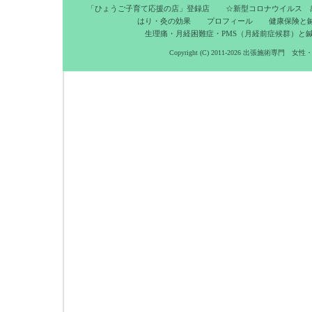
「ひょうご子育て応援の店」登録店
☆新型コロナウイルス 
はり・灸の効果
プロフィール
健康保険と
生理痛・月経困難症・PMS（月経前症候群）と
Copyright (C) 2011-2026
出張施術専門 女性