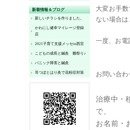
大変お手数
新着情報＆ブログ
ない場合は
新しいチラシを作りました。
かわにし健幸マイレージ登録
店
一度、お電
2021子育て支援メッセin西宮
こどもの成長と鍼灸 雛祭り♪
パニック障害と鍼灸
耳つぼとはり灸で花粉症対策
お問い合わ
治療中・
で、
お名前・