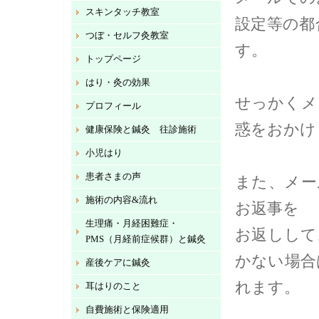
スキンタッチ教室
設定等の都
つぼ・セルフ灸教室
す。
トップページ
はり・灸の効果
せっかくメ
プロフィール
惑をおかけ
健康保険と鍼灸 往診施術
小児はり
患者さまの声
また、メー
施術の内容&流れ
お返事を
生理痛・月経困難症・
お返しして
PMS（月経前症候群）と鍼灸
かない場合
産後ケアに鍼灸
れます。
耳はりのこと
自費施術と保険適用