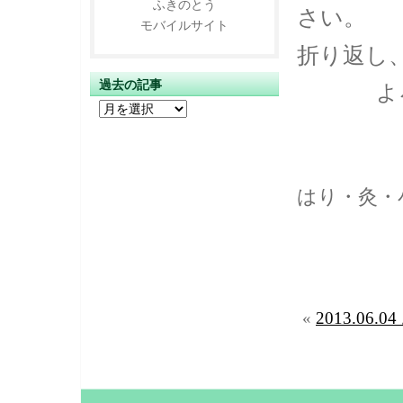
ふきのとう
さい。
モバイルサイト
折り返し
過去の記事
よ
過
去
の
記
事
はり・灸・
「ふき
«
2013.06