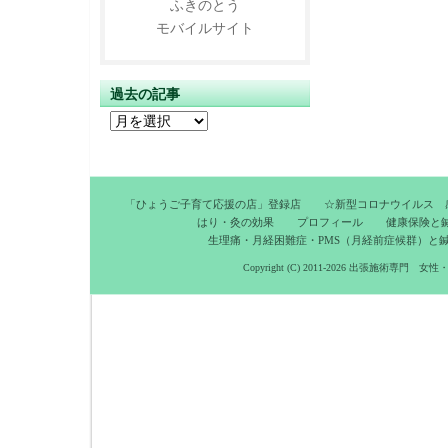
ふきのとう
モバイルサイト
過去の記事
過
去
の
記
「ひょうご子育て応援の店」登録店
☆新型コロナウイルス 
事
はり・灸の効果
プロフィール
健康保険と
生理痛・月経困難症・PMS（月経前症候群）と
Copyright (C) 2011-2026
出張施術専門 女性