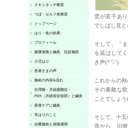
スキンタッチ教室
つぼ・セルフ灸教室
雲が若干あり
トップページ
でしばし見と
はり・灸の効果
プロフィール
そして、「ま
健康保険と鍼灸 往診施術
を延ばしてく
小児はり
き声(*'▽')
患者さまの声
これからの秋
施術の内容&流れ
その素敵な歌
生理痛・月経困難症・
PMS（月経前症候群）と鍼灸
ことでしょう(^
産後ケアに鍼灸
耳はりのこと
そして、十五
自費施術と保険適用
昔から 旧暦