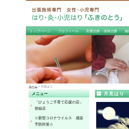
トップページ
プロフィール
実費治療・保険治療
施
ホーム
> 月見はり
月見はり
メニュー
「ひょうご子育て応援の店」
登録店
☆新型コロナウイルス 感染
予防対策☆