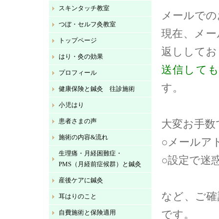
スキンタッチ教室
メールでの
つぼ・セルフ灸教室
現在、メー
トップページ
返ししてお
はり・灸の効果
送信して
プロフィール
す。
健康保険と鍼灸 往診施術
小児はり
患者さまの声
大変お手数
施術の内容&流れ
○メールア
生理痛・月経困難症・
○設定で迷
PMS（月経前症候群）と鍼灸
産後ケアに鍼灸
など、ご確
耳はりのこと
です。
自費施術と保険適用