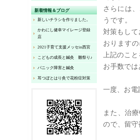
さらには、
新着情報＆ブログ
うです。
新しいチラシを作りました。
かわにし健幸マイレージ登録
対策もして
店
おりますの
2021子育て支援メッセin西宮
上記のこと
こどもの成長と鍼灸 雛祭り♪
お手数では
パニック障害と鍼灸
耳つぼとはり灸で花粉症対策
一度、お電
また、治療
ので、留守