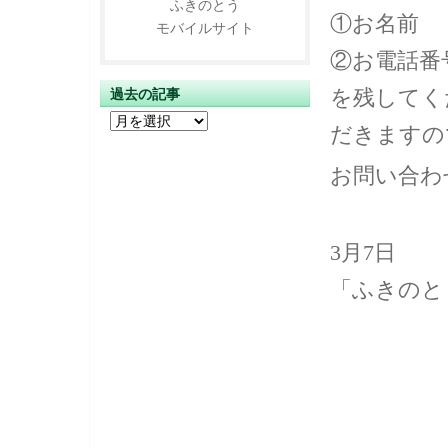
ふきのとう
①お名前
モバイルサイト
②お電話番
を残してく
過去の記事
過
だきますの
去
の
お問い合わ
記
事
3月7日
「ふきのと