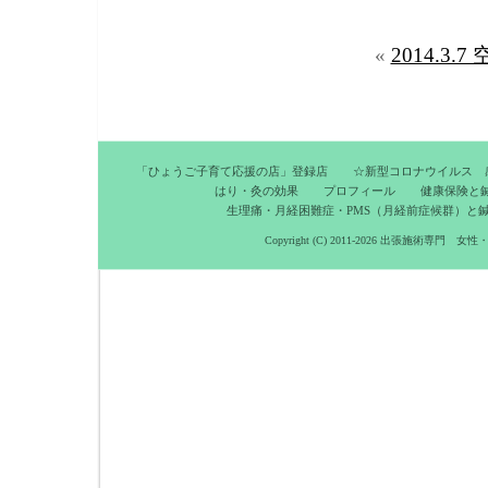
«
2014.3.
「ひょうご子育て応援の店」登録店
☆新型コロナウイルス 
はり・灸の効果
プロフィール
健康保険と
生理痛・月経困難症・PMS（月経前症候群）と
Copyright (C) 2011-2026
出張施術専門 女性