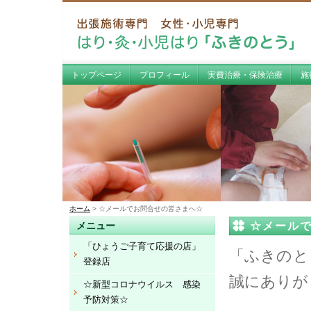
トップページ
プロフィール
実費治療・保険治療
施
ホーム
> ☆メールでお問合せの皆さまへ☆
☆メール
メニュー
「ひょうご子育て応援の店」
「ふきのと
登録店
誠にありが
☆新型コロナウイルス 感染
予防対策☆